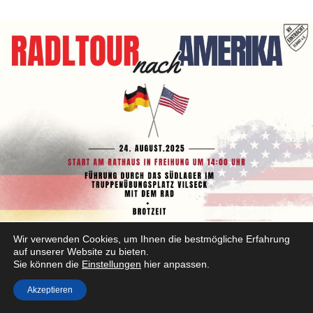
Wir verwenden Cookies, um Ihnen die bestmögliche Erfahrung
auf unserer Website zu bieten.
Radltour nach Amerika
Sie können die
Einstellungen
hier anpassen.
Posted on
23. Juni 2025
Einladung zur geführten Radtour in den US-
Akzeptieren
Truppenübungsplatz/Südlager bei Sorghof Freihung, 24.