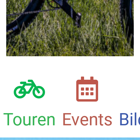
Touren
Events
Bi